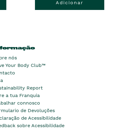
Adicionar
nformação
bre nós
ve Your Body Club™
ntacto
ja
stainability Report
re a tua Franquia
abalhar connosco
rmulario de Devoluções
claração de Acessibilidade
edback sobre Acessibilidade