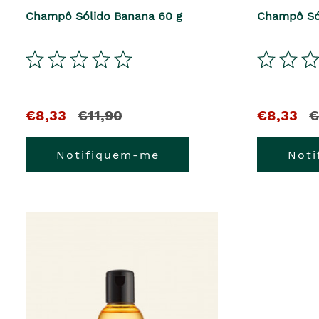
Champô Sólido Banana 60 g
Champô Só
€8,33
€11,90
€8,33
€
Notifiquem-me
Not