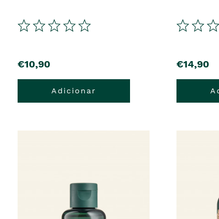
€10,90
€14,90
Adicionar
A