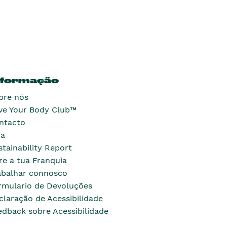
nformação
bre nós
ve Your Body Club™
ntacto
ja
stainability Report
re a tua Franquia
abalhar connosco
rmulario de Devoluções
claração de Acessibilidade
edback sobre Acessibilidade