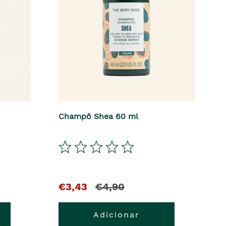
Champô Shea 60 ml
€3,43
€4,90
Adicionar