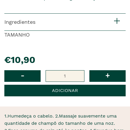
Ingredientes
TAMANHO
pre�o
€10,90
Qtd
-
+
ADICIONAR
1.Humedeça o cabelo. 2.Massaje suavemente uma
quantidade de champô do tamanho de uma noz.