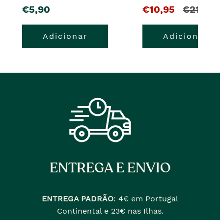
pre�o
O
e
€5,90
€10,95
€21,90
pre�o
o
Adicionar
Adicionar
atual
pre�o
�
anterior
era
ENTREGA E ENVIO
ENTREGA PADRÃO
:
4€ em Portugal
Continental e 23€ nas Ilhas.