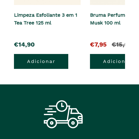
Limpeza Esfoliante 3 em 1
Bruma Perfumada B
Tea Tree 125 ml
Musk 100 ml
pre�o
O
e
€14,90
€7,95
€15,90
pre�o
o
Adicionar
Adicionar
atual
pre�o
�
anterior
era