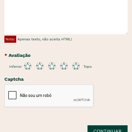
Nota:
Apenas texto, não aceita HTML!
Avaliação
Inferior
Topo
Captcha
CONTINUAR