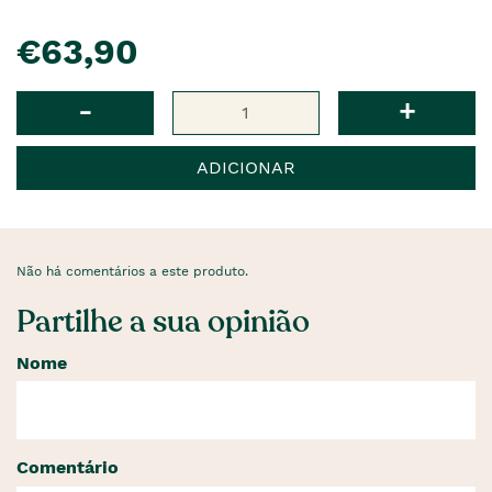
pre�o
€63,90
Qtd
-
+
ADICIONAR
Não há comentários a este produto.
Partilhe a sua opinião
Nome
Comentário