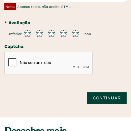
Nota:
Apenas texto, não aceita HTML!
Avaliação
Inferior
Topo
Captcha
CONTINUAR
Descobre mais