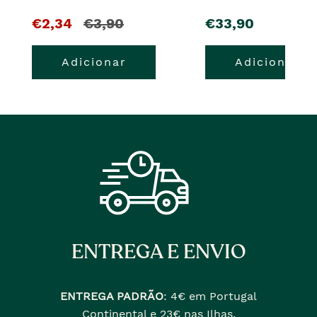
O
e
pre�o
€2,34
€3,90
€33,90
pre�o
o
Adicionar
Adicionar
atual
pre�o
�
anterior
era
ENTREGA E ENVIO
ENTREGA PADRÃO
:
4€ em Portugal
Continental e 23€ nas Ilhas.