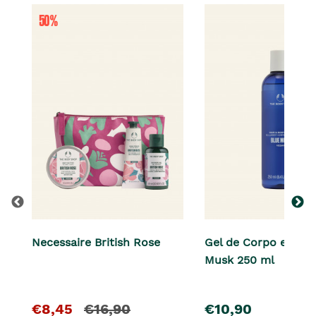
Necessaire British Rose
Gel de Corpo e Cabe
Musk 250 ml
O
e
pre�o
€8,45
€16,90
€10,90