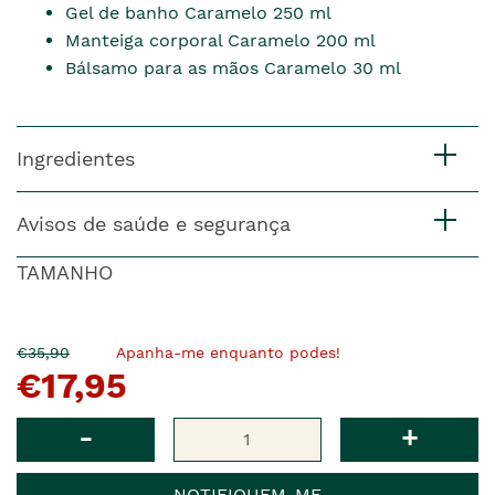
Gel de banho Caramelo 250 ml
Manteiga corporal Caramelo 200 ml
Bálsamo para as mãos Caramelo 30 ml
Ingredientes
Avisos de saúde e segurança
TAMANHO
O
Agora
€35,90
Apanha-me enquanto podes!
€17,95
pre�o
�
anterior
era
Qtd
-
+
NOTIFIQUEM-ME