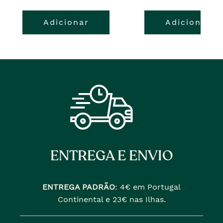
pre�o
o
Adicionar
Adicionar
atual
pre�o
�
anterior
era
ENTREGA E ENVIO
ENTREGA PADRÃO
:
4€ em Portugal
Continental e 23€ nas Ilhas.