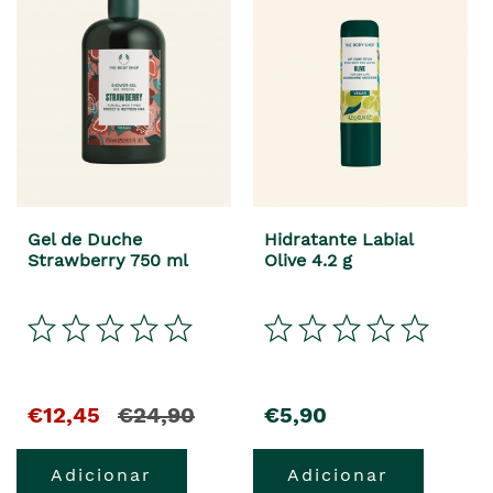
Gel de Duche
Hidratante Labial
Strawberry 750 ml
Olive 4.2 g
El
y
precio
€12,45
€24,90
€5,90
precio
el
Adicionar
Adicionar
actual
precio