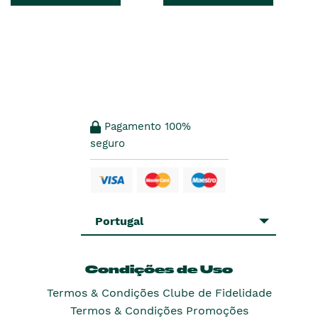
es
anterior
era
Pagamento 100%
seguro
Portugal
Condições de Uso
Termos & Condições Clube de Fidelidade
Termos & Condições Promoções