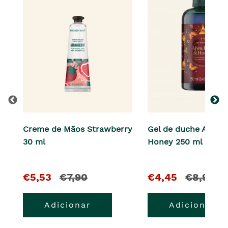
Creme de Mãos Strawberry
Gel de duche Ajwa 
30 ml
Honey 250 ml
O
e
O
e
€5,53
€7,90
€4,45
€8,90
pre�o
o
pre�o
o
Adicionar
Adicionar
atual
pre�o
atual
pre�o
�
anterior
�
anterior