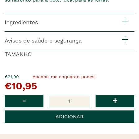
Ingredientes
Avisos de saúde e segurança
TAMANHO
O
Agora
€21,90
Apanha-me enquanto podes!
€10,95
pre�o
�
anterior
era
Qtd
-
+
ADICIONAR