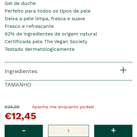
Gel de duche
Perfeito para todos os tipos de pele
Deixa a pele limpa, fresca e suave
Fresco e refrescante
92% de ingredientes de origem natural
Certificada pela The Vegan Society
Testado dermatologicamente
Ingredientes
TAMANHO
O
Agora
€24,90
Apanha-me enquanto podes!
€12,45
pre�o
�
anterior
era
Qtd
-
+