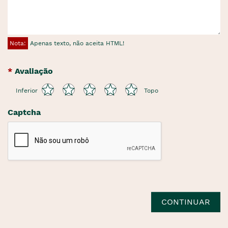
Nota:
Apenas texto, não aceita HTML!
Avaliação
Inferior
Topo
Captcha
CONTINUAR