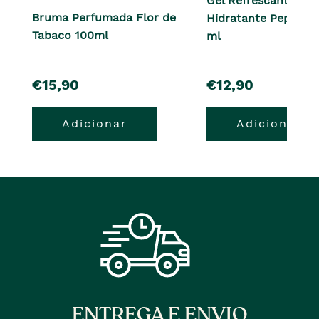
Gel Refrescante e
Bruma Perfumada Flor de
Hidratante Pepperm
Tabaco 100ml
ml
pre�o
pre�o
€15,90
€12,90
Adicionar
Adicionar
ENTREGA E ENVIO