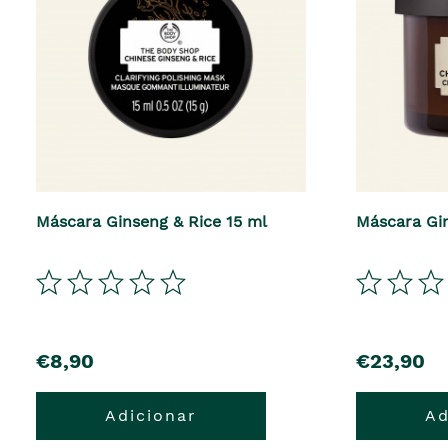
Máscara Ginseng & Rice 15 ml
Máscara Gin
precio
precio
€8,90
€23,90
Adicionar
Ad