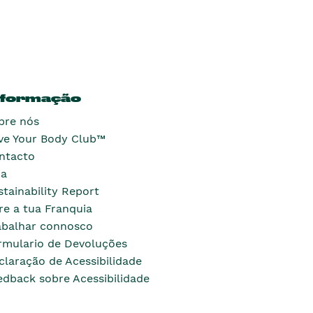
nformação
bre nós
ve Your Body Club™
ntacto
ja
stainability Report
re a tua Franquia
abalhar connosco
rmulario de Devoluções
claração de Acessibilidade
edback sobre Acessibilidade