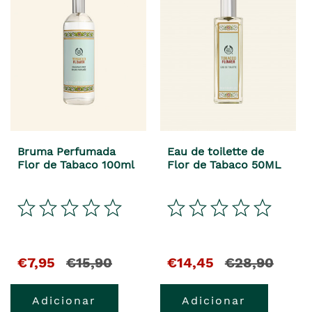
Bruma Perfumada
Eau de toilette de
Flor de Tabaco 100ml
Flor de Tabaco 50ML
El
y
El
y
€7,95
€15,90
€14,45
€28,90
precio
el
precio
el
Adicionar
Adicionar
actual
precio
actual
precio