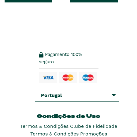
es
anterior
es
anterior
era
era
Pagamento 100%
seguro
Portugal
Condições de Uso
Termos & Condições Clube de Fidelidade
Termos & Condições Promoções