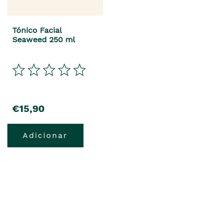
Tónico Facial
Seaweed 250 ml
precio
€15,90
Adicionar