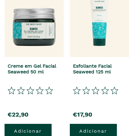
Creme em Gel Facial
Esfoliante Facial
Seaweed 50 ml
Seaweed 125 ml
precio
precio
€22,90
€17,90
Adicionar
Adicionar