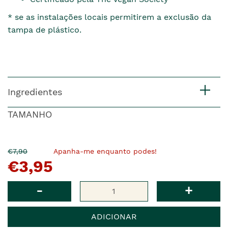
* se as instalações locais permitirem a exclusão da
tampa de plástico.
Ingredientes
TAMANHO
O
Agora
€7,90
Apanha-me enquanto podes!
€3,95
pre�o
�
anterior
era
Qtd
-
+
ADICIONAR