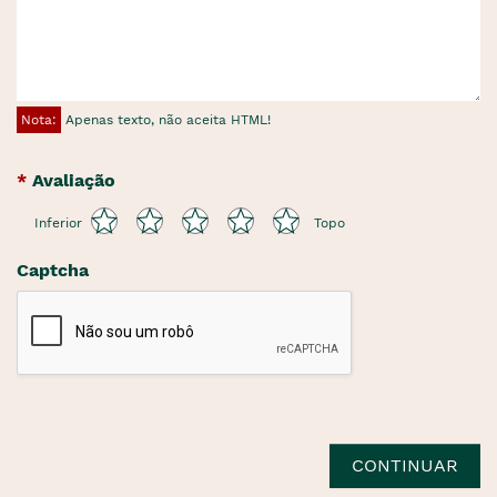
Nota:
Apenas texto, não aceita HTML!
Avaliação
Inferior
Topo
Captcha
CONTINUAR