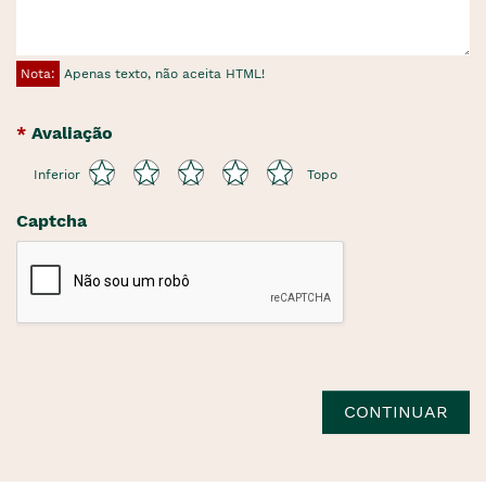
Nota:
Apenas texto, não aceita HTML!
Avaliação
Inferior
Topo
Captcha
CONTINUAR