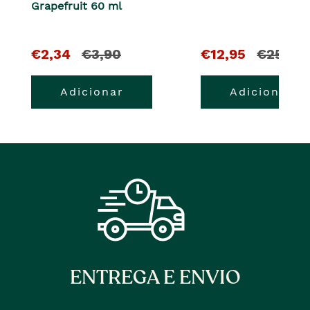
Grapefruit 60 ml
O
e
O
e
€2,34
€3,90
€12,95
€25,90
pre�o
o
pre�o
o
Adicionar
Adicionar
atual
pre�o
atual
pre�o
�
anterior
�
anterior
era
era
ENTREGA E ENVIO