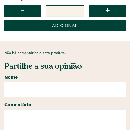
anterior
era
Qtd
-
+
ADICIONAR
Não há comentários a este produto.
Partilhe a sua opinião
Nome
Comentário