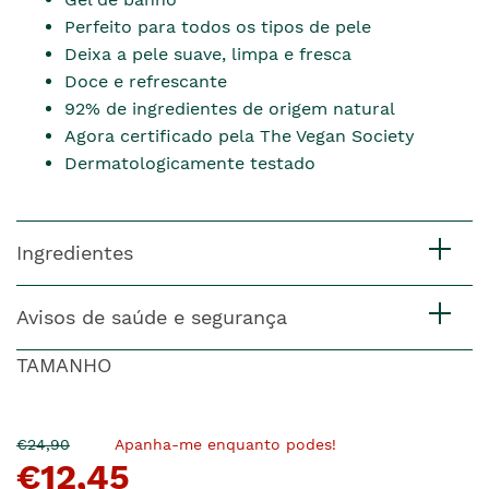
Perfeito para todos os tipos de pele
Deixa a pele suave, limpa e fresca
Doce e refrescante
92% de ingredientes de origem natural
Agora certificado pela The Vegan Society
Dermatologicamente testado
Ingredientes
Avisos de saúde e segurança
TAMANHO
O
Agora
€24,90
Apanha-me enquanto podes!
€12,45
pre�o
�