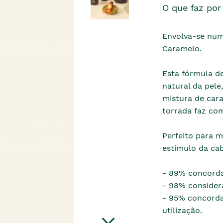
O que faz por 
Envolva-se num
Caramelo.
Esta fórmula d
natural da pele
mistura de car
torrada faz co
Perfeito para 
estímulo da cab
- 89% concorda
- 98% considera
- 95% concorda
utilização.