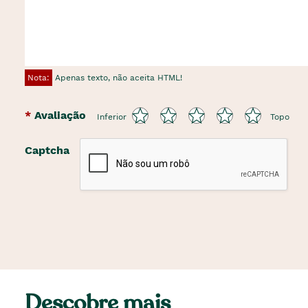
Nota:
Apenas texto, não aceita HTML!
Avaliação
Inferior
Topo
Captcha
Descobre mais