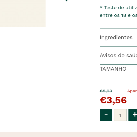
* Teste de uti
entre os 18 e 
Ingredientes
Avisos de saú
TAMANHO
O
Agora
€8,90
Apa
€3,56
pre�o
�
anterior
era
Qtd
-
+