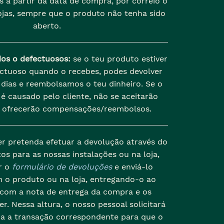
s a partir da data de compra, por correio o
jas, sempre que o produto não tenha sido
aberto.
dos o defectuosos:
se o teu produto estiver
ectuoso quando o recebes, podes devolver
dias e reembolsamos o teu dinheiro. Se o
é causado pelo cliente, não se aceitarão
 ofrecerão compensações/reembolsos.
er pretenda efetuar a devolução através do
os para as nossas instalações ou na loja,
r o
formulário de devoluções
e enviá-lo
 o produto ou na loja, entregando-o ao
 com a nota de entrega da compra e os
r. Nessa altura, o nosso pessoal solicitará
da a transação correspondente para que o