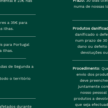
Prazo:
30 dias útei
inental e 23€ nas
numa de nossas lo
res a 35€ para
Produtos danifica
s Ilhas.
danificado o def
num prazo de 30 
is para Portugal
dano ou defeito 
 Ilhas.
devoluções ou
zadas de Segunda a
Procedimento
: Qu
envio dos produt
odo o território
deve preenche
juntamente com
nosso pessoal
produtos a devolve
que seja efectua
afetados durante