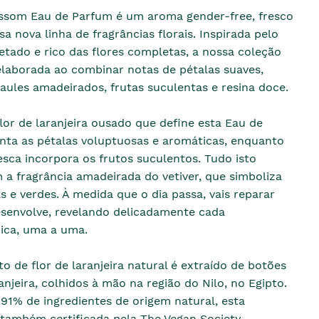
ossom Eau de Parfum é um aroma gender-free, fresco
sa nova linha de fragrâncias florais. Inspirada pelo
tado e rico das flores completas, a nossa coleção
elaborada ao combinar notas de pétalas suaves,
caules amadeirados, frutas suculentas e resina doce.
lor de laranjeira ousado que define esta Eau de
nta as pétalas voluptuosas e aromáticas, enquanto
sca incorpora os frutos suculentos. Tudo isto
a fragrância amadeirada do vetiver, que simboliza
as e verdes. À medida que o dia passa, vais reparar
senvolve, revelando delicadamente cada
nica, uma a uma.
o de flor de laranjeira natural é extraído de botões
anjeira, colhidos à mão na região do Nilo, no Egipto.
91% de ingredientes de origem natural, esta
 também certificada pela The Vegan Society.