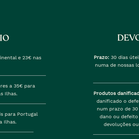
DEVO
IO
Prazo:
30 dias útei
inental e 23€ nas
numa de nossas lo
res a 35€ para
Produtos danifica
s Ilhas.
danificado o def
num prazo de 30 
is para Portugal
dano ou defeito 
 Ilhas.
devoluções ou