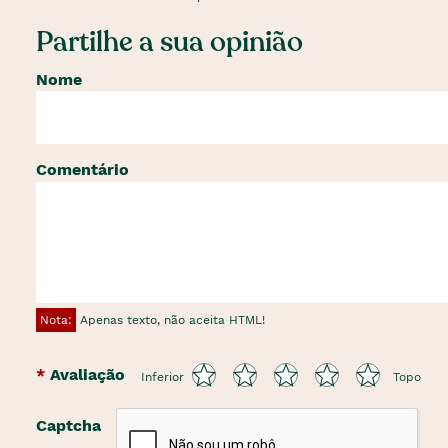
Partilhe a sua opinião
Nome
Comentário
Nota:
Apenas texto, não aceita HTML!
Avaliação
Inferior
Topo
Captcha