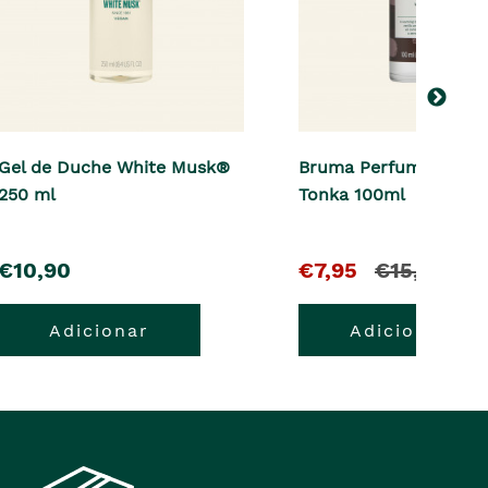
Gel de Duche White Musk®
Bruma Perfumada Ten
250 ml
Tonka 100ml
pre�o
O
e
€10,90
€7,95
€15,90
pre�o
o
Adicionar
Adicionar
atual
pre�o
�
anterior
era