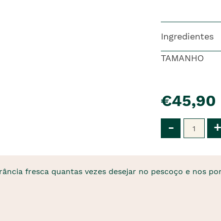
Ingredientes
TAMANHO
pre�o
€45,90
Qtd
-
+
rância fresca quantas vezes desejar no pescoço e nos pon