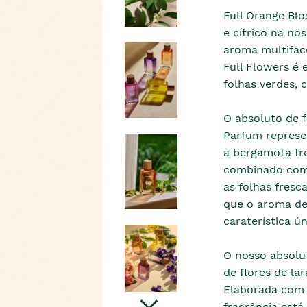
Full Orange Bl
e cítrico na nos
aroma multiface
Full Flowers é 
folhas verdes, 
O absoluto de f
Parfum represe
a bergamota fre
combinado com 
as folhas fresc
que o aroma de
caraterística ú
O nosso absolut
de flores de lar
Elaborada com 
fragrância está