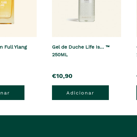
 Full Ylang
Gel de Duche Life Is… ™
250ML
pre�o
€10,90
onar
Adicionar