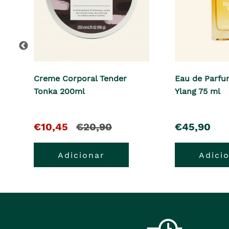
Creme Corporal Tender
Eau de Parfum
Tonka 200ml
Ylang 75 ml
O
e
pre�o
€10,45
€20,90
€45,90
pre�o
o
Adicionar
Adici
atual
pre�o
�
anterior
era