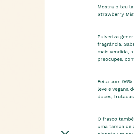
Mostra o teu l
Strawberry Mist
Pulveriza gene
fragrância. Sab
mais vendida, 
preocupes, con
Feita com 96% d
leve e vegana d
doces, frutadas
O frasco també
uma tampa de a
planeta um pou