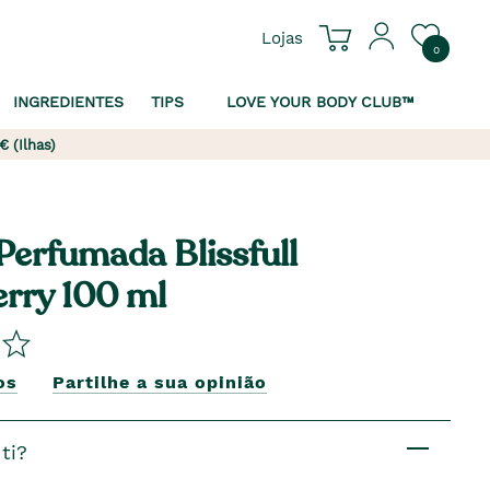
Lojas
0
INGREDIENTES
TIPS
LOVE YOUR BODY CLUB™
€ (Ilhas)
erfumada Blissfull
rry 100 ml
os
Partilhe a sua opinião
ti?