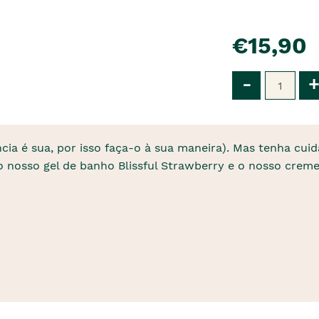
pre�o
€15,90
Qtd
-
+
cia é sua, por isso faça-o à sua maneira). Mas tenha cuid
 nosso gel de banho Blissful Strawberry e o nosso creme