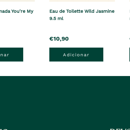
mada You're My
Eau de Toilette Wild Jasmine
9.5 ml
pre�o
€10,90
onar
Adicionar