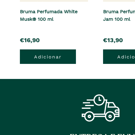
Bruma Perfumada White
Bruma Perfu
Musk® 100 ml
Jam 100 ml
pre�o
pre�o
€16,90
€13,90
Adicionar
Adici