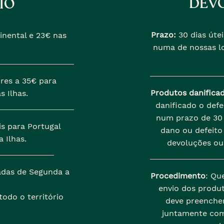
DEVO
IO
Prazo:
30 dias útei
inental e 23€ nas
numa de nossas lo
res a 35€ para
Produtos danifica
s Ilhas.
danificado o def
num prazo de 30 
is para Portugal
dano ou defeito 
 Ilhas.
devoluções ou
zadas de Segunda a
Procedimento
: Qu
envio dos produt
odo o território
deve preenche
juntamente com