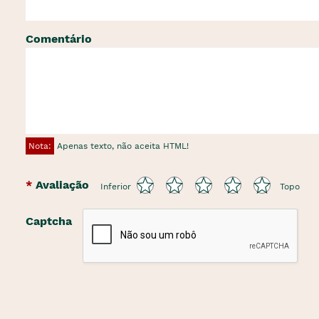
Comentário
Nota:
Apenas texto, não aceita HTML!
Avaliação
Inferior
Topo
Captcha