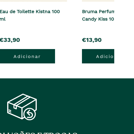
Eau de Toilette Kistna 100
Bruma Perfumada Cot
ml
Candy Kiss 100 ml
pre�o
pre�o
€33,90
€13,90
Adicionar
Adicionar