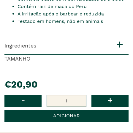
Contém raiz de maca do Peru
A irritação após o barbear é reduzida
Testado em homens, não em animais
Ingredientes
TAMANHO
pre�o
€20,90
Qtd
-
+
ADICIONAR