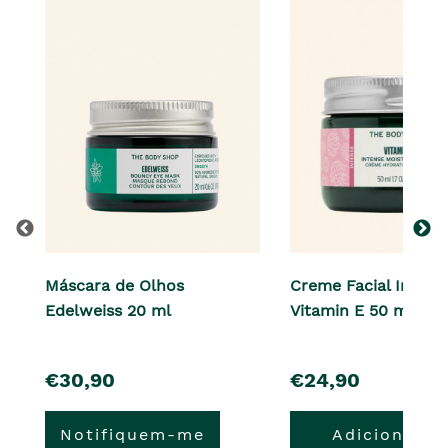
Máscara de Olhos
Creme Facial Intens
Edelweiss 20 ml
Vitamin E 50 ml
pre�o
pre�o
€30,90
€24,90
Notifiquem-me
Adicionar