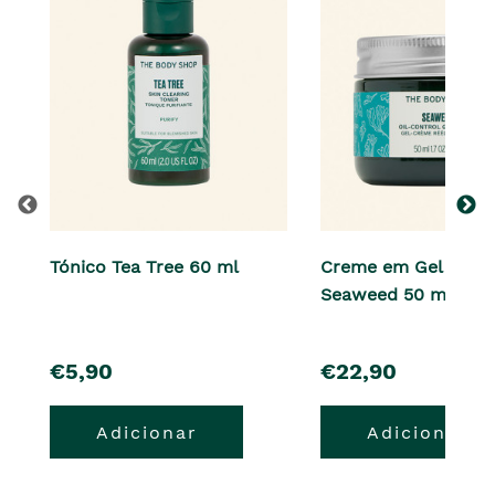
Tónico Tea Tree 60 ml
Creme em Gel Facia
Seaweed 50 ml
pre�o
pre�o
€5,90
€22,90
Adicionar
Adicionar