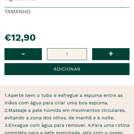
TAMANHO
pre�o
€12,90
Qtd
-
+
ADICIONAR
1.Aperte bem o tubo e esfregue a espuma entre as
mãos com água para criar uma boa espuma.
2.Massaje a pele húmida em movimentos circulares,
evitando a zona dos olhos, de manhã e à noite.
3.Enxague com água para remover. 4.Para uma rotina
completa para a pele manchada, siga com o nosso