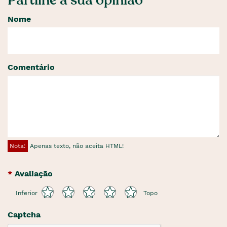
Partilhe a sua opinião
Nome
Comentário
Nota:
Apenas texto, não aceita HTML!
Avaliação
Inferior
Topo
Captcha