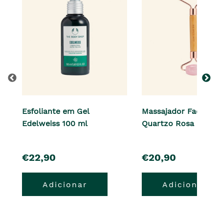
Esfoliante em Gel
Massajador Facial d
Edelweiss 100 ml
Quartzo Rosa
pre�o
pre�o
€22,90
€20,90
Adicionar
Adicionar