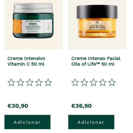
Creme Intensivo
Creme Intenso Facial
Vitamin C 50 ml
Oils of Life™ 50 ml
precio
precio
€30,90
€36,90
Adicionar
Adicionar