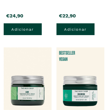
precio
precio
€24,90
€22,90
Adicionar
Adicionar