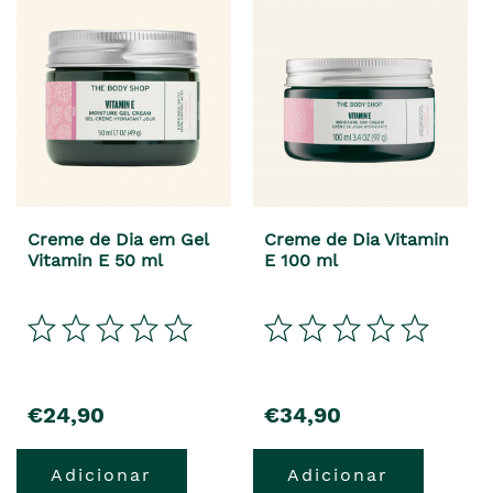
Creme de Dia em Gel
Creme de Dia Vitamin
Vitamin E 50 ml
E 100 ml
precio
precio
€24,90
€34,90
Adicionar
Adicionar