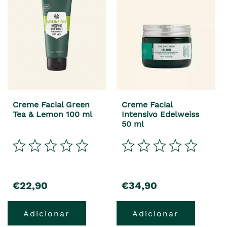
Creme Facial Green
Creme Facial
Tea & Lemon 100 ml
Intensivo Edelweiss
50 ml
precio
precio
€22,90
€34,90
Adicionar
Adicionar