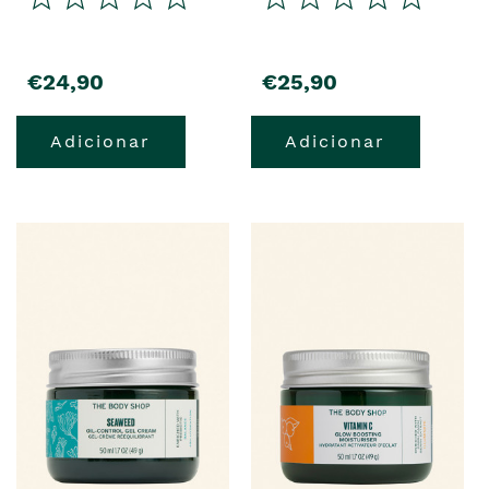
precio
precio
€24,90
€25,90
Adicionar
Adicionar