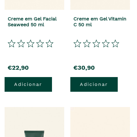
Creme em Gel Facial
Creme em Gel Vitamin
Seaweed 50 ml
C 50 ml
precio
precio
€22,90
€30,90
Adicionar
Adicionar