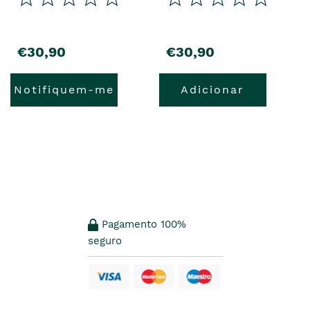
precio
precio
€30,90
€30,90
Notifiquem-me
Adicionar
Pagamento 100%
seguro