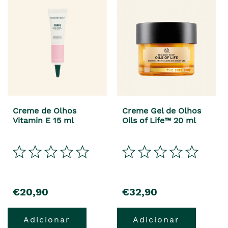
Creme de Olhos
Creme Gel de Olhos
Vitamin E 15 ml
Oils of Life™ 20 ml
precio
precio
€20,90
€32,90
Adicionar
Adicionar