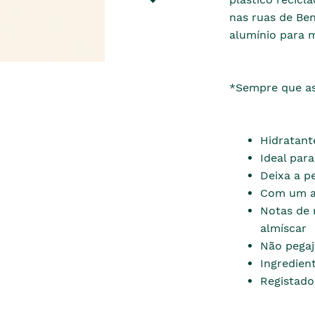
nas ruas de Ben
alumínio para 
*Sempre que as
Hidratant
Ideal para
Deixa a p
Com um ar
Notas de 
almíscar
Não pegaj
Ingredien
Registado