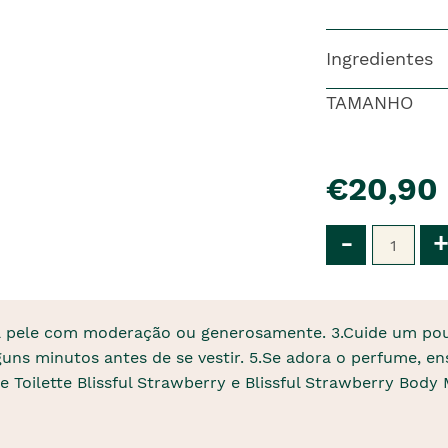
Ingredientes
TAMANHO
pre�o
€20,90
Qtd
-
+
 na pele com moderação ou generosamente. 3.Cuide um po
guns minutos antes de se vestir. 5.Se adora o perfume, en
e Toilette Blissful Strawberry e Blissful Strawberry Body 