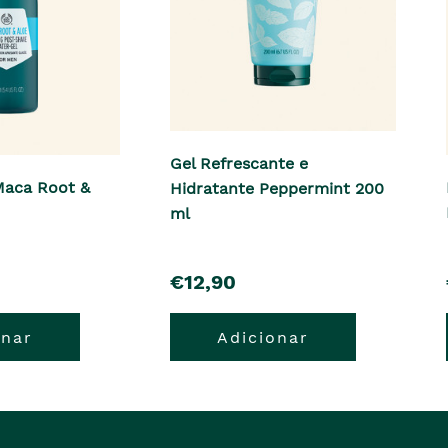
Gel Refrescante e
Maca Root &
Hidratante Peppermint 200
ml
pre�o
€12,90
onar
Adicionar