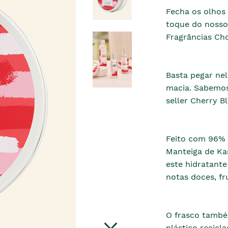
Fecha os olhos
toque do nosso
Fragrâncias Cho
Basta pegar nel
macia. Sabemos
seller Cherry B
Feito com 96% d
Manteiga de Ka
este hidratant
notas doces, fr
O frasco também
plástico recic