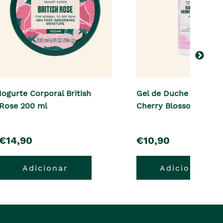
Iogurte Corporal British
Gel de Duche Glowing
Rose 200 ml
Cherry Blossom 250 m
pre�o
pre�o
€14,90
€10,90
Adicionar
Adicionar