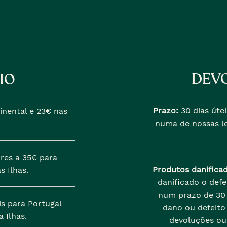
DEVO
IO
Prazo:
30 dias útei
inental e 23€ nas
numa de nossas lo
res a 35€ para
Produtos danifica
s Ilhas.
danificado o def
num prazo de 30 
is para Portugal
dano ou defeito 
 Ilhas.
devoluções ou