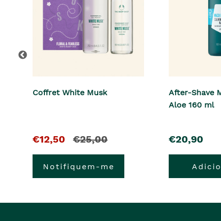
Coffret White Musk
After-Shave 
Aloe 160 ml
O
e
pre�o
€12,50
€25,00
€20,90
pre�o
o
Notifiquem-me
Adici
atual
pre�o
�
anterior
era