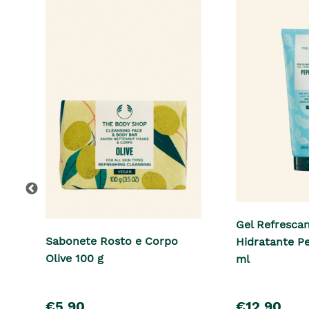
Gel Refrescan
Sabonete Rosto e Corpo
Hidratante P
Olive 100 g
ml
pre�o
pre�o
€5,90
€12,90