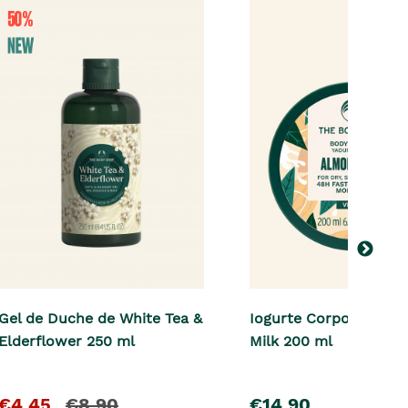
Gel de Duche de White Tea &
Iogurte Corporal Alm
Elderflower 250 ml
Milk 200 ml
O
e
pre�o
€4,45
€8,90
€14,90