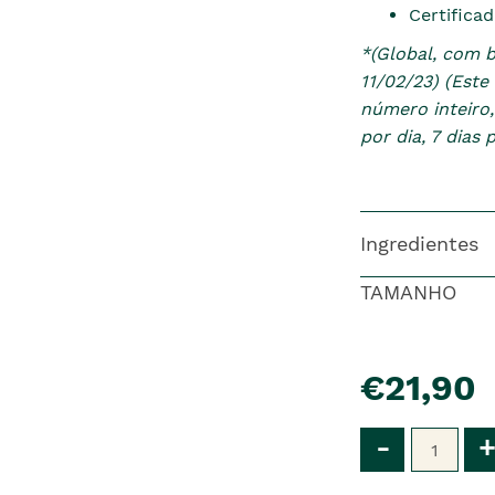
Certifica
*(Global, com 
11/02/23) (Est
número inteiro,
por dia, 7 dias
Ingredientes
TAMANHO
pre�o
€21,90
Qtd
-
+