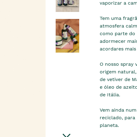
vaporizar a ca
Tem uma fragrân
atmosfera calma
como parte do n
adormecer mais
acordares mais 
O nosso spray 
origem natural,
de vetiver de M
e óleo de azei
de Itália.
Vem ainda num f
reciclado, para
planeta.