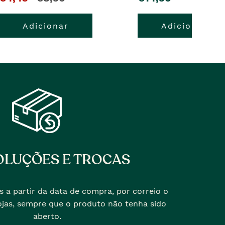
pre�o
o
Adicionar
Adicionar
atual
pre�o
�
anterior
era
LUÇÕES E TROCAS
s a partir da data de compra, por correio o
jas, sempre que o produto não tenha sido
aberto.