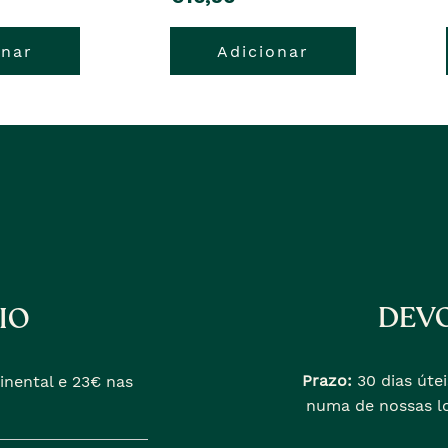
onar
Adicionar
DEVO
IO
Prazo:
30 dias útei
inental e 23€ nas
numa de nossas lo