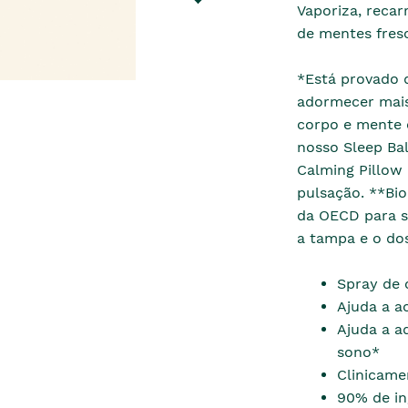
Vaporiza, recar
de mentes fres
*Está provado q
adormecer mais
corpo e mente 
nosso Sleep Ba
Calming Pillow 
pulsação. **Bi
da OECD para s
a tampa e o do
Spray de 
Ajuda a a
Ajuda a a
sono*
Clinicame
90% de in