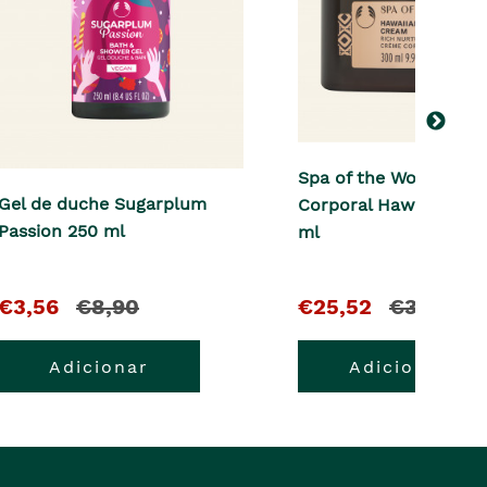
Spa of the World™ Cr
Gel de duche Sugarplum
Corporal Hawaian Kuk
Passion 250 ml
ml
O
e
O
e
€3,56
€8,90
€25,52
€31,90
pre�o
o
pre�o
o
Adicionar
Adicionar
atual
pre�o
atual
pre�o
�
anterior
�
anterior
era
era