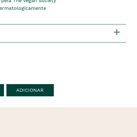
 pela The Vegan Society
dermatologicamente
ADICIONAR