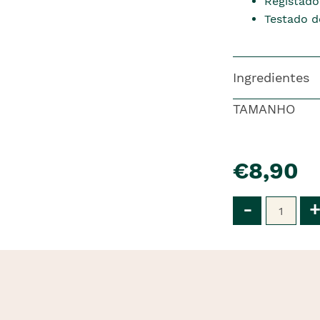
Registado
Testado 
Ingredientes
TAMANHO
pre�o
€8,90
Qtd
-
+