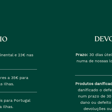
DEVO
IO
Prazo:
30 dias útei
inental e 23€ nas
numa de nossas lo
res a 35€ para
Produtos danifica
s Ilhas.
danificado o def
num prazo de 30 
is para Portugal
dano ou defeito 
 Ilhas.
devoluções ou