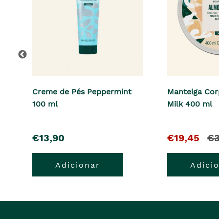
Creme de Pés Peppermint
Manteiga Cor
100 ml
Milk 400 ml
pre�o
O
e
€13,90
€19,45
€3
pre�o
o
Adicionar
Adici
atual
pr
�
ant
era