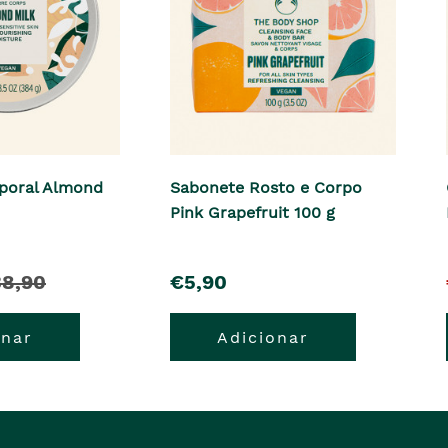
poral Almond
Sabonete Rosto e Corpo
Pink Grapefruit 100 g
pre�o
8,90
€5,90
onar
Adicionar
e�o
erior