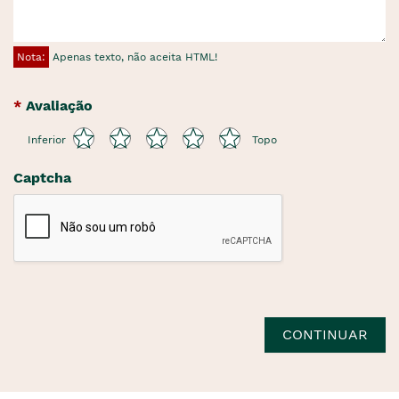
Nota:
Apenas texto, não aceita HTML!
Avaliação
Inferior
Topo
Captcha
CONTINUAR