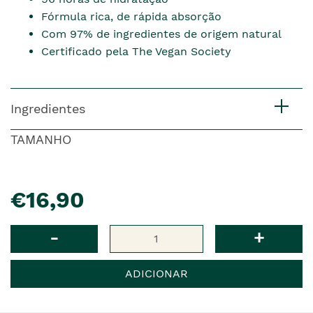
Fórmula rica, de rápida absorção
Com 97% de ingredientes de origem natural
Certificado pela The Vegan Society
Ingredientes
TAMANHO
pre�o
€16,90
Qtd
-
+
ADICIONAR