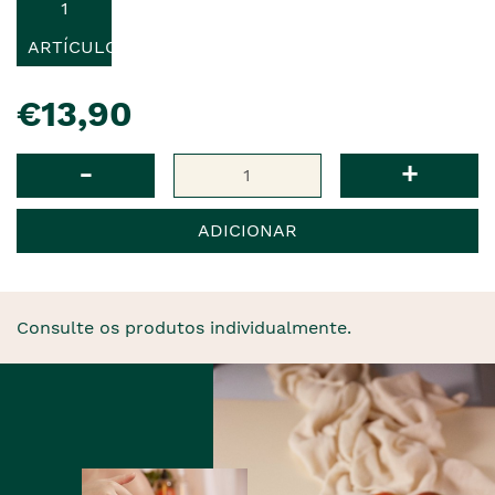
1
ARTÍCULO
pre�o
€13,90
Qtd
-
+
ADICIONAR
Consulte os produtos individualmente.