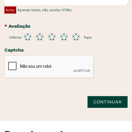
Nota:
Apenas texto, não aceita HTML!
Avaliação
Inferior
Topo
Captcha
CONTINUAR