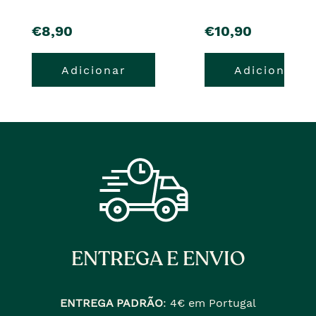
pre�o
pre�o
€8,90
€10,90
Adicionar
Adicionar
ENTREGA E ENVIO
ENTREGA PADRÃO
:
4€ em Portugal