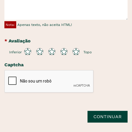
Nota:
Apenas texto, não aceita HTML!
Avaliação
Inferior
Topo
Captcha
CONTINUAR