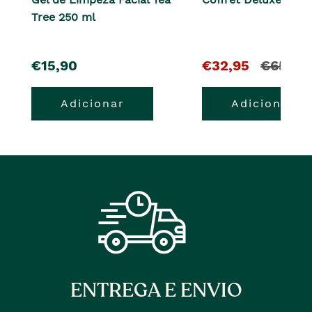
Tree 250 ml
pre�o
O
e
€15,90
€32,95
€65,90
pre�o
o
Adicionar
Adicionar
atual
pre�o
�
anterior
era
ENTREGA E ENVIO