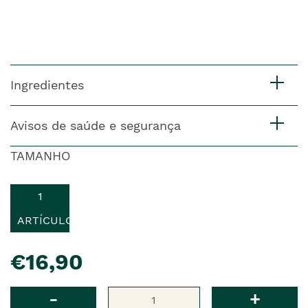
Ingredientes
Avisos de saúde e segurança
TAMANHO
1
ARTÍCULO
pre�o
€16,90
Qtd
-
+