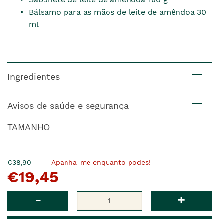
Bálsamo para as mãos de leite de amêndoa 30
ml
Ingredientes
Avisos de saúde e segurança
TAMANHO
O
Agora
€38,90
Apanha-me enquanto podes!
€19,45
pre�o
�
anterior
era
Qtd
-
+