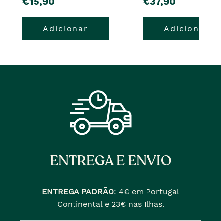
pre�o
pre�o
€15,90
€37,90
Adicionar
Adicionar
ENTREGA E ENVIO
ENTREGA PADRÃO
:
4€ em Portugal
Continental e 23€ nas Ilhas.