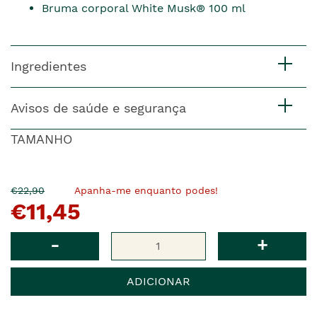
Bruma corporal White Musk® 100 ml
Ingredientes
Avisos de saúde e segurança
TAMANHO
O
Agora
€22,90
Apanha-me enquanto podes!
€11,45
pre�o
�
anterior
era
Qtd
-
+
ADICIONAR