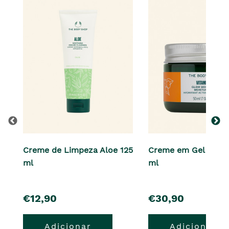
Creme de Limpeza Aloe 125
Creme em Gel Vitam
ml
ml
pre�o
pre�o
€12,90
€30,90
Adicionar
Adicionar