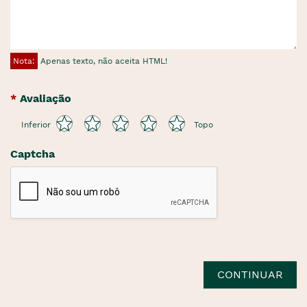
Nota:
Apenas texto, não aceita HTML!
Avaliação
Inferior
Topo
Captcha
CONTINUAR