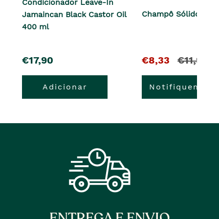
Condicionador Leave-In
Champô Sólido Shea
Jamaincan Black Castor Oil
400 ml
pre�o
O
e
€17,90
€8,33
€11,90
pre�o
o
Adicionar
Notifiquem-m
atual
pre�o
�
anterior
era
ENTREGA E ENVIO