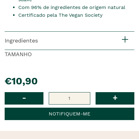
Com 96% de ingredientes de origem natural
Certificado pela The Vegan Society
Ingredientes
TAMANHO
pre�o
€10,90
Qtd
-
+
NOTIFIQUEM-ME