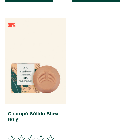
es
anterior
era
Champô Sólido Shea
60 g