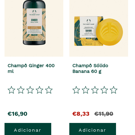
Champô Ginger 400
Champô Sólido
ml
Banana 60 g
precio
El
y
€16,90
€8,33
€11,90
precio
el
Adicionar
Adicionar
actual
precio