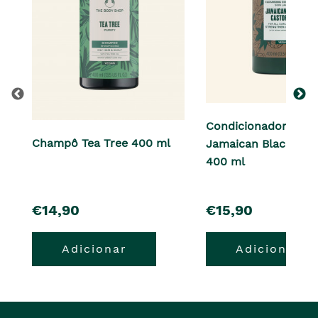
Condicionador de 
Champô Tea Tree 400 ml
Jamaican Black Cast
400 ml
pre�o
pre�o
€14,90
€15,90
Adicionar
Adicionar