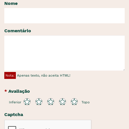
Nome
Comentário
Nota:
Apenas texto, não aceita HTML!
Avaliação
Inferior
Topo
Captcha