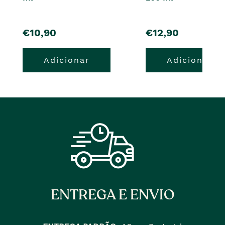
pre�o
pre�o
€10,90
€12,90
Adicionar
Adicionar
ENTREGA E ENVIO