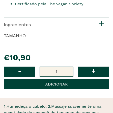
Certificado pela The Vegan Society
Ingredientes
TAMANHO
pre�o
€10,90
Qtd
-
+
ADICIONAR
1.Humedeça o cabelo. 2.Massaje suavemente uma
quantidade de champô do tamanho de uma noz.