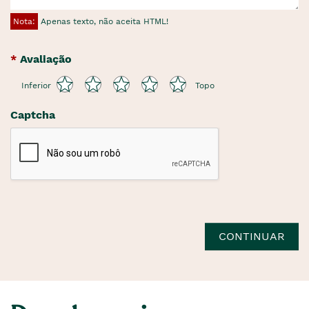
Nota:
Apenas texto, não aceita HTML!
Avaliação
Inferior
Topo
Captcha
CONTINUAR