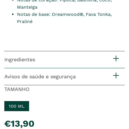
Manteiga
Notas de base: Dreamwood®, Fava Tonka,
Praliné
Ingredientes
Avisos de saúde e segurança
TAMANHO
100 ML
pre�o
€13,90