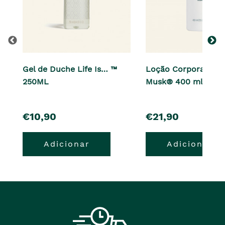
Gel de Duche Life Is… ™
Loção Corporal de 
250ML
Musk® 400 ml
pre�o
pre�o
€10,90
€21,90
Adicionar
Adicionar