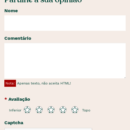
Nome
Comentário
Nota:
Apenas texto, não aceita HTML!
Avaliação
Inferior
Topo
Captcha