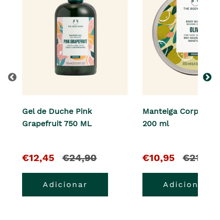
Gel de Duche Pink
Manteiga Corporal O
Grapefruit 750 ML
200 ml
O
e
O
e
€12,45
€24,90
€10,95
€21,90
pre�o
o
pre�o
o
Adicionar
Adicionar
atual
pre�o
atual
pre�o
�
anterior
�
anterior
era
era