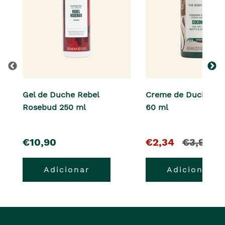
Gel de Duche Rebel
Creme de Duche Co
Rosebud 250 ml
60 ml
pre�o
O
e
€10,90
€2,34
€3,90
pre�o
o
Adicionar
Adicionar
atual
pre�o
�
anterior
era