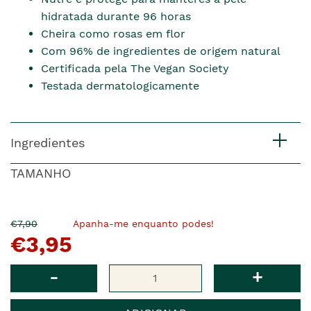
hidratada durante 96 horas
Cheira como rosas em flor
Com 96% de ingredientes de origem natural
Certificada pela The Vegan Society
Testada dermatologicamente
Ingredientes
TAMANHO
O
Agora
€7,90
Apanha-me enquanto podes!
€3,95
pre�o
�
anterior
era
Qtd
-
+