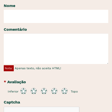
Nome
Comentário
Nota:
Apenas texto, não aceita HTML!
Avaliação
Inferior
Topo
Captcha