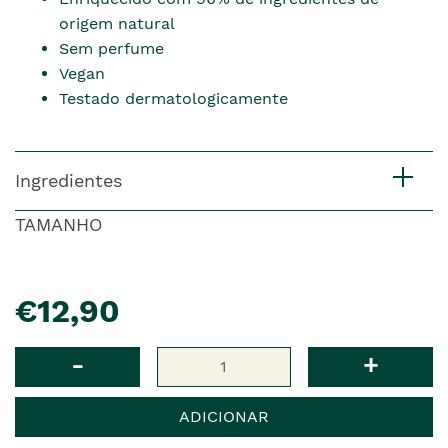
origem natural
Sem perfume
Vegan
Testado dermatologicamente
Ingredientes
TAMANHO
pre�o
€12,90
Qtd
-
+
ADICIONAR