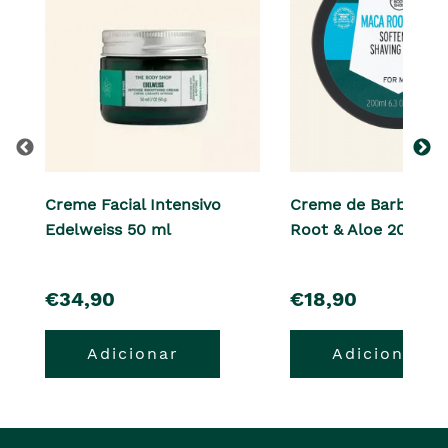
Creme Facial Intensivo
Creme de Barbear 
Edelweiss 50 ml
Root & Aloe 200 ml
pre�o
pre�o
€34,90
€18,90
Adicionar
Adicionar