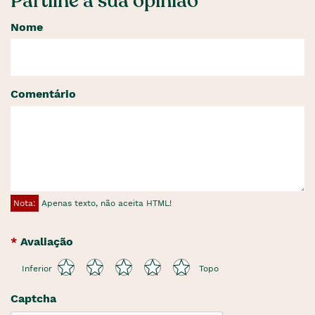
Partilhe a sua opinião
Nome
Comentário
Nota:
Apenas texto, não aceita HTML!
Avaliação
Inferior
Topo
Captcha