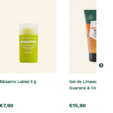
Bálsamo Labial 5 g
Gel de Limpeza Facial
Guarana & Coffee 150
pre�o
pre�o
€7,90
€15,90