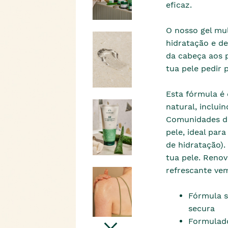
eficaz.
O nosso gel mul
hidratação e de
da cabeça aos p
tua pele pedir
Esta fórmula é
natural, inclui
Comunidades d
pele, ideal par
de hidratação)
tua pele. Renov
refrescante ve
Fórmula s
secura
Formulado