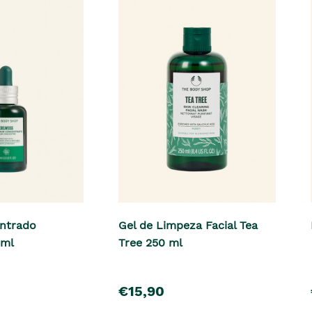
ntrado
Gel de Limpeza Facial Tea
 ml
Tree 250 ml
pre�o
€15,90