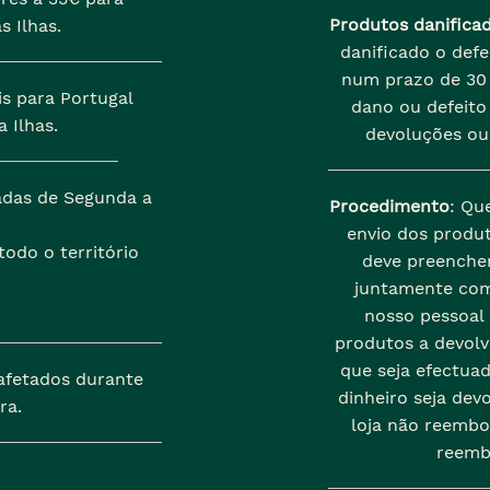
Produtos danifica
s Ilhas.
danificado o def
num prazo de 30 
is para Portugal
dano ou defeito 
 Ilhas.
devoluções ou
zadas de Segunda a
Procedimento
: Qu
envio dos produt
odo o território
deve preenche
juntamente com
nosso pessoal
produtos a devolve
que seja efectua
afetados durante
dinheiro seja dev
ra.
loja não reembo
reemb