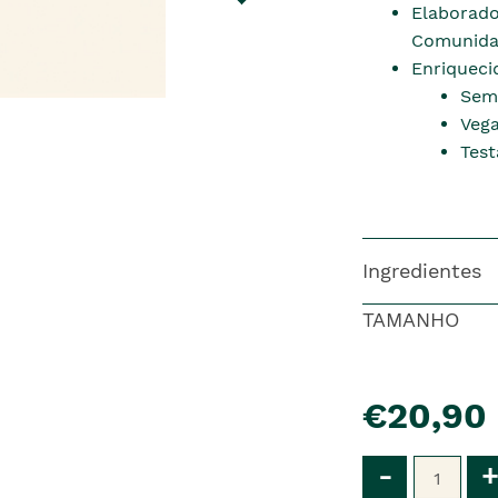
Elaborado
Comunida
Enriqueci
Sem
Veg
Tes
Ingredientes
TAMANHO
pre�o
€20,90
Qtd
-
+