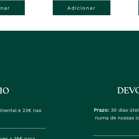
onar
Adicionar
DEVO
IO
Prazo:
30 dias útei
inental e 23€ nas
numa de nossas lo
res a 35€ para