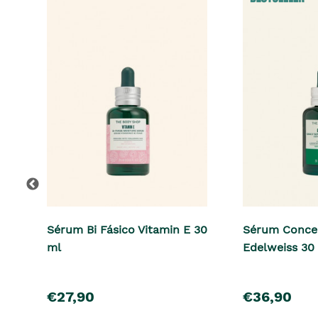
Sérum Bi Fásico Vitamin E 30
Sérum Conce
ml
Edelweiss 30
pre�o
pre�o
€27,90
€36,90