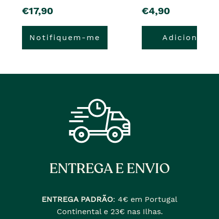
pre�o
pre�o
€17,90
€4,90
Notifiquem-me
Adicionar
ENTREGA E ENVIO
ENTREGA PADRÃO
:
4€ em Portugal
Continental e 23€ nas Ilhas.