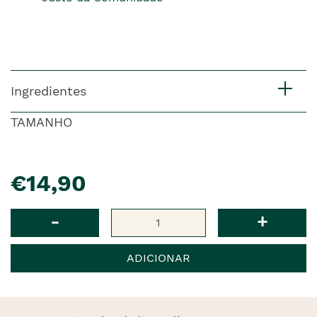
Ingredientes
TAMANHO
pre�o
€14,90
Qtd
-
+
ADICIONAR