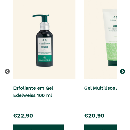
Esfoliante em Gel
Gel Multiúsos Aloe 
Edelweiss 100 ml
pre�o
pre�o
€22,90
€20,90