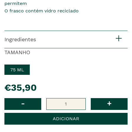
permitem
O frasco contém vidro reciclado
Ingredientes
TAMANHO
75 ML
pre�o
€35,90
Qtd
-
+
ADICIONAR