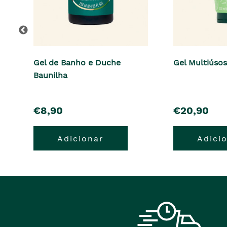
Gel de Banho e Duche
Gel Multiúso
Baunilha
pre�o
pre�o
€8,90
€20,90
Adicionar
Adici