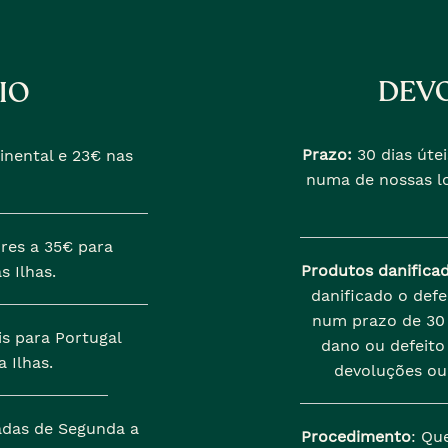
DEVO
IO
Prazo:
30 dias útei
inental e 23€ nas
numa de nossas lo
res a 35€ para
Produtos danifica
s Ilhas.
danificado o def
num prazo de 30 
is para Portugal
dano ou defeito 
 Ilhas.
devoluções ou
zadas de Segunda a
Procedimento
: Qu