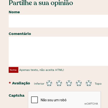
Partilhe a sua opinião
Nome
Comentário
Nota:
Apenas texto, não aceita HTML!
Avaliação
Inferior
Topo
Captcha