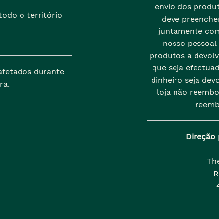
envio dos produt
odo o território
deve preenche
juntamente com
nosso pessoal
produtos a devolve
que seja efectua
afetados durante
dinheiro seja dev
ra.
loja não reembo
reemb
Direção 
Th
R