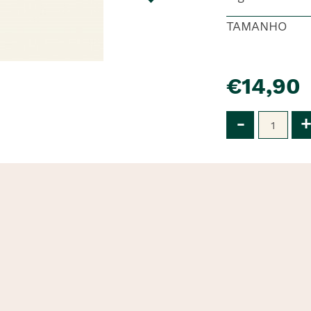
TAMANHO
pre�o
€14,90
Qtd
-
+