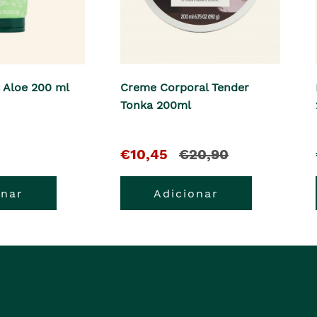
s Aloe 200 ml
Creme Corporal Tender
Tonka 200ml
O
e
€10,45
€20,90
pre�o
o
onar
Adicionar
atual
pre�o
�
anterior
era