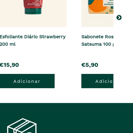
Esfoliante Diário Strawberry
Sabonete Rosto e Co
200 ml
Satsuma 100 g
pre�o
pre�o
€15,90
€5,90
Adicionar
Adicionar