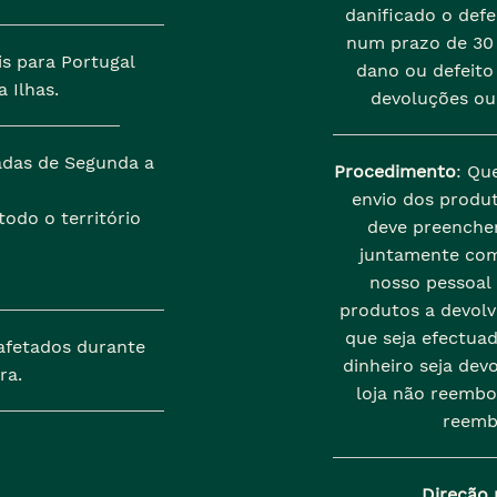
danificado o def
num prazo de 30 
is para Portugal
dano ou defeito 
 Ilhas.
devoluções ou
zadas de Segunda a
Procedimento
: Qu
envio dos produt
odo o território
deve preenche
juntamente com
nosso pessoal
produtos a devolve
que seja efectua
afetados durante
dinheiro seja dev
ra.
loja não reembo
reemb
Direção 