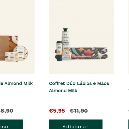
de Almond Milk
Coffret Dúo Lábios e Mãos
Almond Milk
O
e
8,90
€5,95
€11,90
pre�o
o
onar
Adicionar
e�o
atual
pre�o