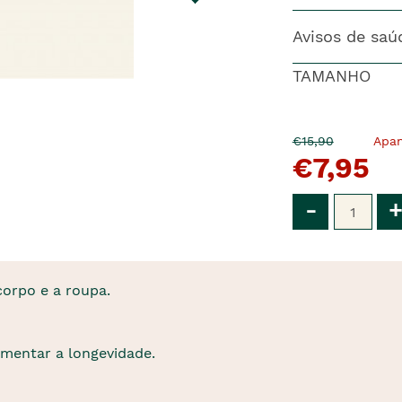
Avisos de saú
TAMANHO
O
Agora
€15,90
Apa
€7,95
pre�o
�
anterior
era
Qtd
-
+
corpo e a roupa.
mentar a longevidade.