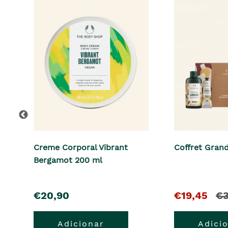
Creme Corporal Vibrant
Coffret Gran
Bergamot 200 ml
pre�o
O
e
€20,90
€19,45
€3
pre�o
o
Adicionar
Adici
atual
pr