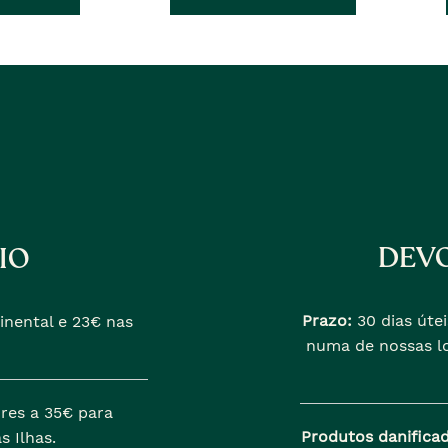
erior
�
anterior
era
DEVO
IO
Prazo:
30 dias útei
inental e 23€ nas
numa de nossas lo
res a 35€ para
Produtos danifica
s Ilhas.