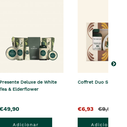
Presente Deluxe de White
Coffret Duo Shea
Tea & Elderflower
pre�o
O
e
€49,90
€6,93
€9,90
pre�o
o
Adicionar
Adicionar
atual
pre�o