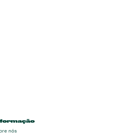
nformação
bre nós