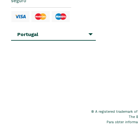
seguro
Portugal
® A registered trademark of
The B
Para obter inform