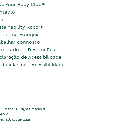
ve Your Body Club™
ntacto
ja
stainability Report
re a tua Franquia
abalhar connosco
rmulario de Devoluções
claração de Acessibilidade
edback sobre Acessibilidade
imited. All rights reserved.
l S.A.
ted EU, clique
aqui.