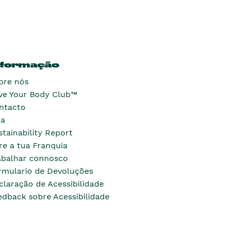
nformação
bre nós
ve Your Body Club™
ntacto
ja
stainability Report
re a tua Franquia
abalhar connosco
rmulario de Devoluções
claração de Acessibilidade
edback sobre Acessibilidade