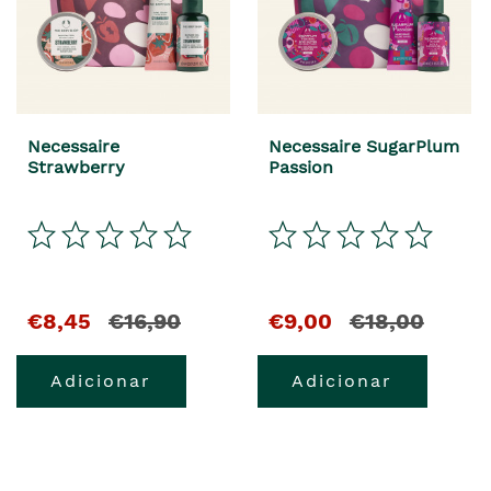
Necessaire
Necessaire SugarPlum
Strawberry
Passion
€8,45
€16,90
€9,00
€18,00
Adicionar
Adicionar