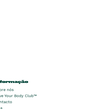
nformação
bre nós
ve Your Body Club™
ntacto
ja