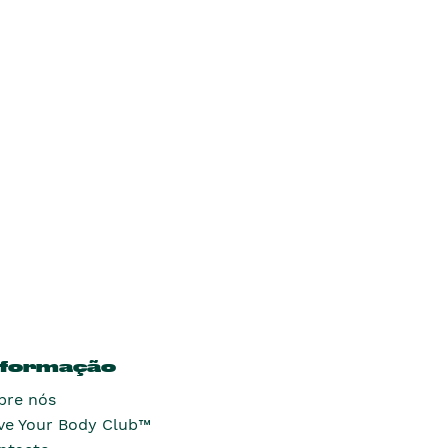
nformação
bre nós
ve Your Body Club™