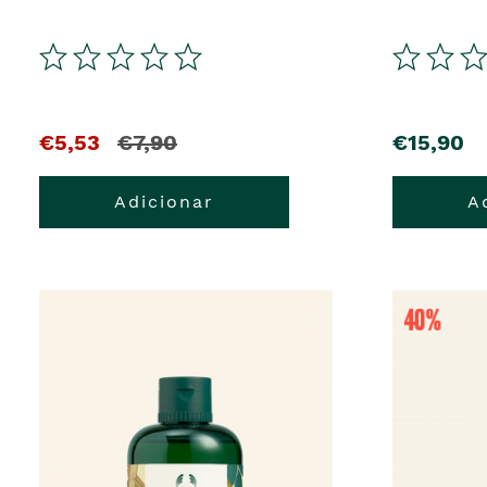
€5,53
€7,90
€15,90
Adicionar
A