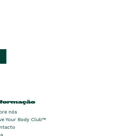
nformação
bre nós
ve Your Body Club™
ntacto
ja