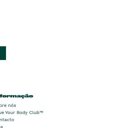
nformação
bre nós
ve Your Body Club™
ntacto
ja